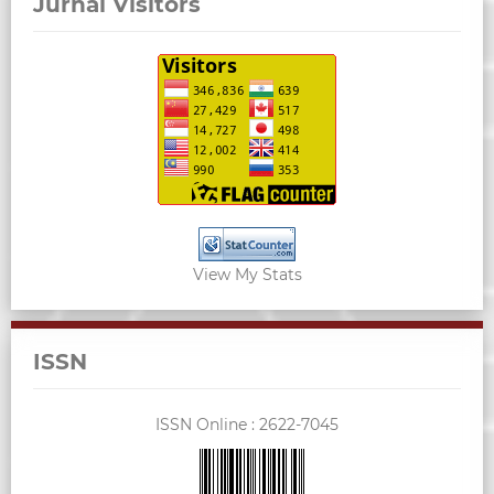
Jurnal Visitors
View My Stats
ISSN
ISSN Online :
2622-7045