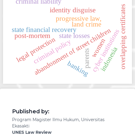
criminal liability
overlapping certificates
identity disguise
progressive law,
land crime
state financial recovery
abandonment of street children
cyber institutions
post-mortem
state losses
legal protection
women
criminal policy
indonesia
parents
banking
Published by:
Program Magister Ilmu Hukum, Universitas
Ekasakti
UNES Law Review