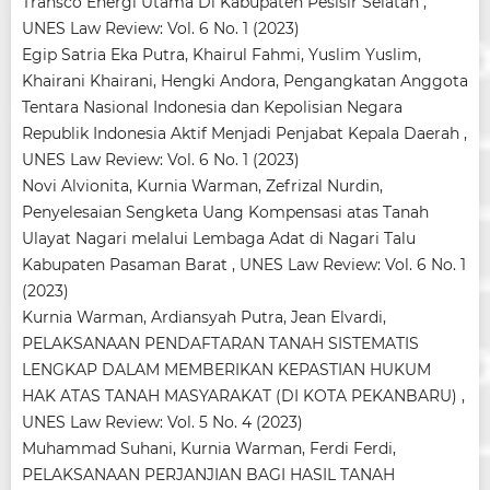
Transco Energi Utama Di Kabupaten Pesisir Selatan
,
UNES Law Review: Vol. 6 No. 1 (2023)
Egip Satria Eka Putra, Khairul Fahmi, Yuslim Yuslim,
Khairani Khairani, Hengki Andora,
Pengangkatan Anggota
Tentara Nasional Indonesia dan Kepolisian Negara
Republik Indonesia Aktif Menjadi Penjabat Kepala Daerah
,
UNES Law Review: Vol. 6 No. 1 (2023)
Novi Alvionita, Kurnia Warman, Zefrizal Nurdin,
Penyelesaian Sengketa Uang Kompensasi atas Tanah
Ulayat Nagari melalui Lembaga Adat di Nagari Talu
Kabupaten Pasaman Barat
,
UNES Law Review: Vol. 6 No. 1
(2023)
Kurnia Warman, Ardiansyah Putra, Jean Elvardi,
PELAKSANAAN PENDAFTARAN TANAH SISTEMATIS
LENGKAP DALAM MEMBERIKAN KEPASTIAN HUKUM
HAK ATAS TANAH MASYARAKAT (DI KOTA PEKANBARU)
,
UNES Law Review: Vol. 5 No. 4 (2023)
Muhammad Suhani, Kurnia Warman, Ferdi Ferdi,
PELAKSANAAN PERJANJIAN BAGI HASIL TANAH