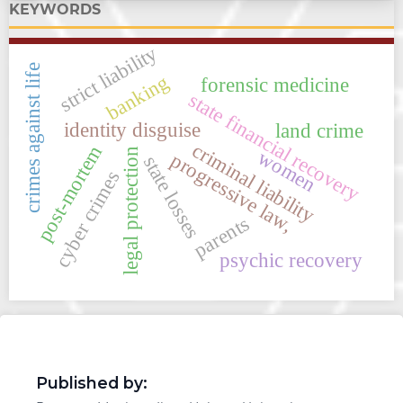
KEYWORDS
strict liability
crimes against life
banking
forensic medicine
state financial recovery
identity disguise
land crime
criminal liability
post-mortem
legal protection
women
progressive law,
state losses
cyber crimes
parents
psychic recovery
Published by: