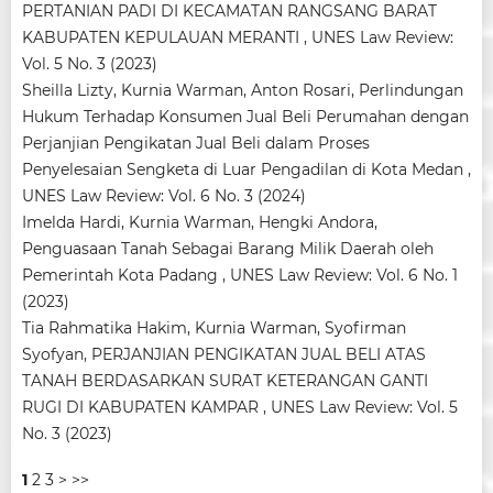
PERTANIAN PADI DI KECAMATAN RANGSANG BARAT
KABUPATEN KEPULAUAN MERANTI
,
UNES Law Review:
Vol. 5 No. 3 (2023)
Sheilla Lizty, Kurnia Warman, Anton Rosari,
Perlindungan
Hukum Terhadap Konsumen Jual Beli Perumahan dengan
Perjanjian Pengikatan Jual Beli dalam Proses
Penyelesaian Sengketa di Luar Pengadilan di Kota Medan
,
UNES Law Review: Vol. 6 No. 3 (2024)
Imelda Hardi, Kurnia Warman, Hengki Andora,
Penguasaan Tanah Sebagai Barang Milik Daerah oleh
Pemerintah Kota Padang
,
UNES Law Review: Vol. 6 No. 1
(2023)
Tia Rahmatika Hakim, Kurnia Warman, Syofirman
Syofyan,
PERJANJIAN PENGIKATAN JUAL BELI ATAS
TANAH BERDASARKAN SURAT KETERANGAN GANTI
RUGI DI KABUPATEN KAMPAR
,
UNES Law Review: Vol. 5
No. 3 (2023)
1
2
3
>
>>