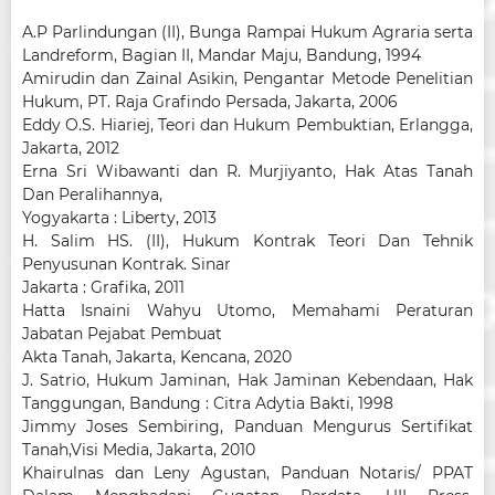
A.P Parlindungan (II), Bunga Rampai Hukum Agraria serta
Landreform, Bagian II, Mandar Maju, Bandung, 1994
Amirudin dan Zainal Asikin, Pengantar Metode Penelitian
Hukum, PT. Raja Grafindo Persada, Jakarta, 2006
Eddy O.S. Hiariej, Teori dan Hukum Pembuktian, Erlangga,
Jakarta, 2012
Erna Sri Wibawanti dan R. Murjiyanto, Hak Atas Tanah
Dan Peralihannya,
Yogyakarta : Liberty, 2013
H. Salim HS. (II), Hukum Kontrak Teori Dan Tehnik
Penyusunan Kontrak. Sinar
Jakarta : Grafika, 2011
Hatta Isnaini Wahyu Utomo, Memahami Peraturan
Jabatan Pejabat Pembuat
Akta Tanah, Jakarta, Kencana, 2020
J. Satrio, Hukum Jaminan, Hak Jaminan Kebendaan, Hak
Tanggungan, Bandung : Citra Adytia Bakti, 1998
Jimmy Joses Sembiring, Panduan Mengurus Sertifikat
Tanah,Visi Media, Jakarta, 2010
Khairulnas dan Leny Agustan, Panduan Notaris/ PPAT