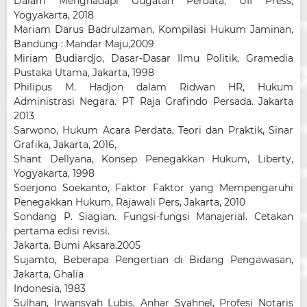
Dalam Menghadapi Gugatan Perdata, UII Press,
Yogyakarta, 2018
Mariam Darus Badrulzaman, Kompilasi Hukum Jaminan,
Bandung : Mandar Maju,2009
Miriam Budiardjo, Dasar-Dasar Ilmu Politik, Gramedia
Pustaka Utama, Jakarta, 1998
Philipus M. Hadjon dalam Ridwan HR, Hukum
Administrasi Negara. PT Raja Grafindo Persada. Jakarta
2013
Sarwono, Hukum Acara Perdata, Teori dan Praktik, Sinar
Grafika, Jakarta, 2016,
Shant Dellyana, Konsep Penegakkan Hukum, Liberty,
Yogyakarta, 1998
Soerjono Soekanto, Faktor Faktor yang Mempengaruhi
Penegakkan Hukum, Rajawali Pers, Jakarta, 2010
Sondang P. Siagian. Fungsi-fungsi Manajerial. Cetakan
pertama edisi revisi.
Jakarta. Bumi Aksara.2005
Sujamto, Beberapa Pengertian di Bidang Pengawasan,
Jakarta, Ghalia
Indonesia, 1983
Sulhan, Irwansyah Lubis, Anhar Syahnel, Profesi Notaris