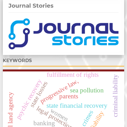
Journal Stories
KEYWORDS
fulfillment of rights
criminal liability
progressive law,
psychic recovery
state losses
sea pollution
national land agency
parents
state financial recovery
legal protection
women
cyber crimes
strict liability
banking