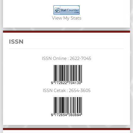
View My Stats
ISSN
ISSN Online :
2622-7045
ISSN Cetak :
2654-3605