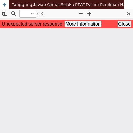
Tanggung Jawab Camat Selaku PPAT Dalam Peralihan Hak Atas Tanah Melalui Akta Jual Beli