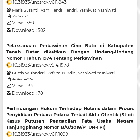
10.31933/unesrev.v6i1.843
Maria Susanti
,
Azmi Fendri Fendri
,
Yasniwati Yasniwati
243-257
View : 550
Download : 502
Pelaksanaan Perkawinan Cino Buto di Kabupaten
Tanah Datar dikaitkan Dengan Undang-Undang
Nomor 1 Tahun 1974 Tentang Perkawinan
10.31933/unesrev.v5i4.1978
Gustia Wulandari
,
Zefrizal Nurdin
,
Yasniwati Yasniwati
4847-4857
View : 134
Download : 78
Perlindungan Hukum Terhadap Notaris dalam Proses
Penyidikan Perkara Pidana Terkait Akta Otentik (Studi
Kasus Putusan Pengadilan Tata Usaha Negara
Tanjungpinang Nomor 13/G/2018/PTUN-TPI)
10.31933/unesrev.v6i1.1099