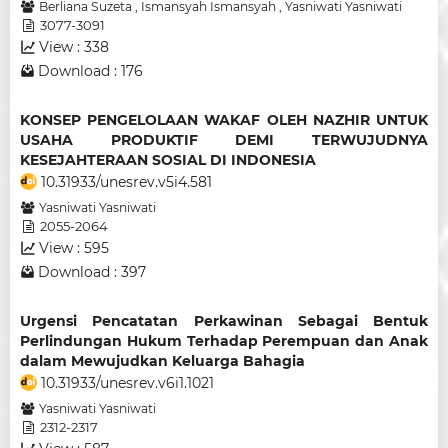
Berliana Suzeta
,
Ismansyah Ismansyah
,
Yasniwati Yasniwati
3077-3091
View : 338
Download : 176
KONSEP PENGELOLAAN WAKAF OLEH NAZHIR UNTUK
USAHA PRODUKTIF DEMI TERWUJUDNYA
KESEJAHTERAAN SOSIAL DI INDONESIA
10.31933/unesrev.v5i4.581
Yasniwati Yasniwati
2055-2064
View : 595
Download : 397
Urgensi Pencatatan Perkawinan Sebagai Bentuk
Perlindungan Hukum Terhadap Perempuan dan Anak
dalam Mewujudkan Keluarga Bahagia
10.31933/unesrev.v6i1.1021
Yasniwati Yasniwati
2312-2317