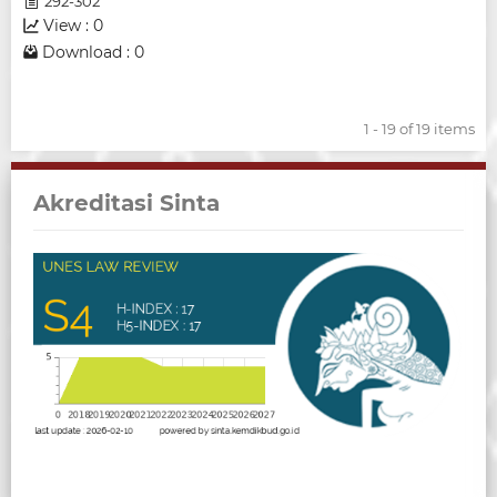
292-302
View : 0
Download : 0
1 - 19 of 19 items
Akreditasi Sinta