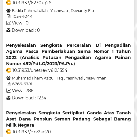
10.31933/6230xq26
Fadila Rahmatullah
,
Yasniwati
,
Devianty Fitri
1034-1044
View : 0
Download : 0
Penyelesaian Sengketa Perceraian Di Pengadilan
Agama Pasca Pemberlakuan Sema Nomor 1 Tahun
2022 (Analisis Putusan Pengadilan Agama Painan
Nomor 492/Pdt.G/2023/PA.Pn.)
10.31933/unesrev.v6i2.1554
Muhamad Ilham Azizul Haq
,
Yasniwati
,
Yaswirman
6766-6781
View : 786
Download : 1234
Penyelesaian Sengketa Sertipikat Ganda Atas Tanah
Aset Dana Pensiun Semen Padang Sebagai Barang
Milik Negara
10.31933/grv2kq70