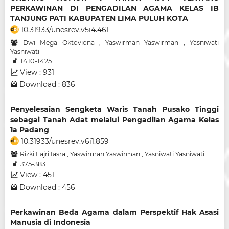
PERKAWINAN DI PENGADILAN AGAMA KELAS IB
TANJUNG PATI KABUPATEN LIMA PULUH KOTA
10.31933/unesrev.v5i4.461
Dwi Mega Oktoviona
,
Yaswirman Yaswirman
,
Yasniwati
Yasniwati
1410-1425
View : 931
Download : 836
Penyelesaian Sengketa Waris Tanah Pusako Tinggi
sebagai Tanah Adat melalui Pengadilan Agama Kelas
1a Padang
10.31933/unesrev.v6i1.859
Rizki Fajri Iasra
,
Yaswirman Yaswirman
,
Yasniwati Yasniwati
375-383
View : 451
Download : 456
Perkawinan Beda Agama dalam Perspektif Hak Asasi
Manusia di Indonesia