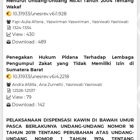
Menurut Undang-Undang No.41 Tahun 2004 Tentang
Wakaf
10.31933/unesrev.v6i1.928
Fajri Aulia Afisna
,
Yaswirman Yaswirman
,
Yasniwati Yasniwati
1324-1334
View : 430
Download : 489
Penegakan Hukum Pidana Terhadap Lembaga
Pengumpul Zakat yang Tidak Memiliki Izin di
Sumatera Barat
10.31933/unesrev.v6i4.2218
Andra Afdilla
,
Aria Zurnetti
,
Yasniwati Yasniwati
12526-12537
View : 79
Download : 142
PELAKSANAAN DISPENSASI KAWIN DI BAWAH UMUR
PASCA BERLAKUNYA UNDANG-UNDANG NOMOR 16
TAHUN 2019 TENTANG PERUBAHAN ATAS UNDANG-
UNDANG NOMOR 1 TAHUN 1974 TENTANG