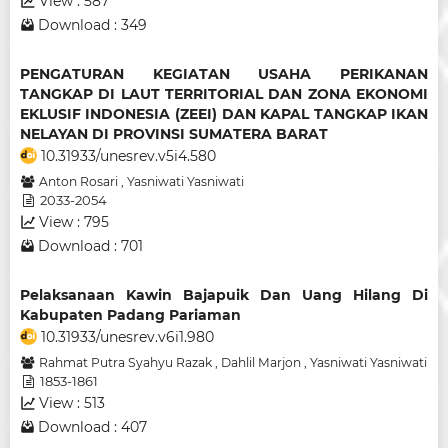
View : 587
Download : 349
PENGATURAN KEGIATAN USAHA PERIKANAN
TANGKAP DI LAUT TERRITORIAL DAN ZONA EKONOMI
EKLUSIF INDONESIA (ZEEI) DAN KAPAL TANGKAP IKAN
NELAYAN DI PROVINSI SUMATERA BARAT
10.31933/unesrev.v5i4.580
Anton Rosari
,
Yasniwati Yasniwati
2033-2054
View : 795
Download : 701
Pelaksanaan Kawin Bajapuik Dan Uang Hilang Di
Kabupaten Padang Pariaman
10.31933/unesrev.v6i1.980
Rahmat Putra Syahyu Razak
,
Dahlil Marjon
,
Yasniwati Yasniwati
1853-1861
View : 513
Download : 407