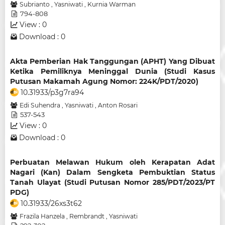
Subrianto
,
Yasniwati
,
Kurnia Warman
794-808
View : 0
Download : 0
Akta Pemberian Hak Tanggungan (APHT) Yang Dibuat
Ketika Pemiliknya Meninggal Dunia (Studi Kasus
Putusan Makamah Agung Nomor: 224K/PDT/2020)
10.31933/p3g7ra94
Edi Suhendra
,
Yasniwati
,
Anton Rosari
537-543
View : 0
Download : 0
Perbuatan Melawan Hukum oleh Kerapatan Adat
Nagari (Kan) Dalam Sengketa Pembuktian Status
Tanah Ulayat (Studi Putusan Nomor 285/PDT/2023/PT
PDG)
10.31933/26xs3t62
Frazila Hanzela
,
Rembrandt
,
Yasniwati